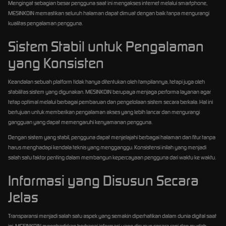
Mengingat sebagian besar pengguna saat ini mengakses internet melalui smartphone,
MESINKOIN memastikan seluruh halaman dapat dimuat dengan baik tanpa mengurangi
kualitas pengalaman pengguna.
Sistem Stabil untuk Pengalaman
yang Konsisten
Keandalan sebuah platform tidak hanya ditentukan oleh tampilannya, tetapi juga oleh
stabilitas sistem yang digunakan. MESINKOIN berupaya menjaga performa layanan agar
tetap optimal melalui berbagai pembaruan dan pengelolaan sistem secara berkala. Hal ini
bertujuan untuk memberikan pengalaman akses yang lebih lancar dan mengurangi
gangguan yang dapat memengaruhi kenyamanan pengguna.
Dengan sistem yang stabil, pengguna dapat menjelajahi berbagai halaman dan fitur tanpa
harus menghadapi kendala teknis yang mengganggu. Konsistensi inilah yang menjadi
salah satu faktor penting dalam membangun kepercayaan pengguna dari waktu ke waktu.
Informasi yang Disusun Secara
Jelas
Transparansi menjadi salah satu aspek yang semakin diperhatikan dalam dunia digital saat