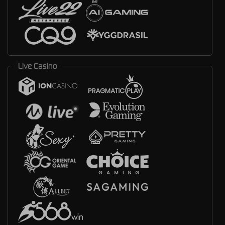
Live Casino