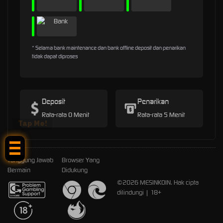
* Selama bank maintenance dan bank offline deposit dan penarikan
tidak dapat diproses
Deposit
Penarikan
Rata-rata 0 Menit
Rata-rata 5 Menit
Tap Me!
Tanggung Jawab
Browser Yang
Bermain
Didukung
©2026 MESINKOIN. Hak cipta
dilindungi | 18+