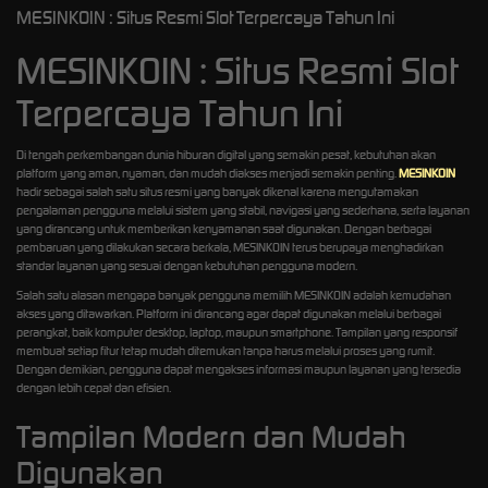
MESINKOIN : Situs Resmi Slot Terpercaya Tahun Ini
MESINKOIN : Situs Resmi Slot
Terpercaya Tahun Ini
Di tengah perkembangan dunia hiburan digital yang semakin pesat, kebutuhan akan
platform yang aman, nyaman, dan mudah diakses menjadi semakin penting.
MESINKOIN
hadir sebagai salah satu situs resmi yang banyak dikenal karena mengutamakan
pengalaman pengguna melalui sistem yang stabil, navigasi yang sederhana, serta layanan
yang dirancang untuk memberikan kenyamanan saat digunakan. Dengan berbagai
pembaruan yang dilakukan secara berkala, MESINKOIN terus berupaya menghadirkan
standar layanan yang sesuai dengan kebutuhan pengguna modern.
Salah satu alasan mengapa banyak pengguna memilih MESINKOIN adalah kemudahan
akses yang ditawarkan. Platform ini dirancang agar dapat digunakan melalui berbagai
perangkat, baik komputer desktop, laptop, maupun smartphone. Tampilan yang responsif
membuat setiap fitur tetap mudah ditemukan tanpa harus melalui proses yang rumit.
Dengan demikian, pengguna dapat mengakses informasi maupun layanan yang tersedia
dengan lebih cepat dan efisien.
Tampilan Modern dan Mudah
Digunakan