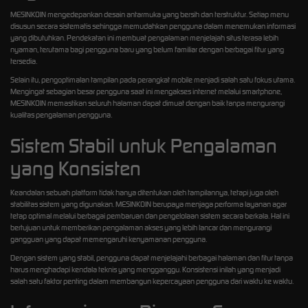
MESINKOIN mengedepankan desain antarmuka yang bersih dan terstruktur. Setiap menu
disusun secara sistematis sehingga memudahkan pengguna dalam menemukan informasi
yang dibutuhkan. Pendekatan ini membuat pengalaman menjelajah situs terasa lebih
nyaman, terutama bagi pengguna baru yang belum familiar dengan berbagai fitur yang
tersedia.
Selain itu, pengoptimalan tampilan pada perangkat mobile menjadi salah satu fokus utama.
Mengingat sebagian besar pengguna saat ini mengakses internet melalui smartphone,
MESINKOIN memastikan seluruh halaman dapat dimuat dengan baik tanpa mengurangi
kualitas pengalaman pengguna.
Sistem Stabil untuk Pengalaman
yang Konsisten
Keandalan sebuah platform tidak hanya ditentukan oleh tampilannya, tetapi juga oleh
stabilitas sistem yang digunakan. MESINKOIN berupaya menjaga performa layanan agar
tetap optimal melalui berbagai pembaruan dan pengelolaan sistem secara berkala. Hal ini
bertujuan untuk memberikan pengalaman akses yang lebih lancar dan mengurangi
gangguan yang dapat memengaruhi kenyamanan pengguna.
Dengan sistem yang stabil, pengguna dapat menjelajahi berbagai halaman dan fitur tanpa
harus menghadapi kendala teknis yang mengganggu. Konsistensi inilah yang menjadi
salah satu faktor penting dalam membangun kepercayaan pengguna dari waktu ke waktu.