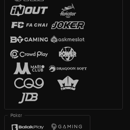
Poker