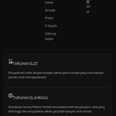
Game
Arcade
Poker
E-Sports
Sabung
Ayam
TARUHAN SLOT
Penyedia slot online dengan beragam pilihan game menarik yang memudahkan
pemain untuk mencapai jackpot
TARUHAN OLAHRAGA
Sportsbook Gaming Platform Terbaik menawarkan lebih banyak game, odds yang
lebih tinggi, dan menyediakan pilihan yang lebih banyak untuk pemain.