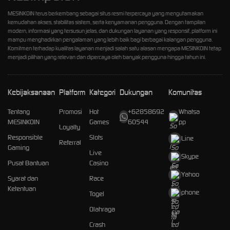
MESINKOIN terus berkembang sebagai situs resmi terpercaya yang mengutamakan
kemudahan akses, stabilitas sistem, serta kenyamanan pengguna. Dengan tampilan
modern, informasi yang tersusun jelas, dan dukungan layanan yang responsif, platform ini
mampu menghadirkan pengalaman yang lebih baik bagi berbagai kalangan pengguna.
Komitmen terhadap kualitas layanan menjadi salah satu alasan mengapa MESINKOIN tetap
menjadi pilihan yang relevan dan dipercaya oleh banyak pengguna hingga tahun ini.
Kebijaksanaan
Platform
Kategori
Dukungan
Komunitas
Tentang
Promosi
Hot
+62858692
Whatsa
MESINKOIN
Games
60544
pp
Loyalty
Responsible
Slots
Line
Referral
Gaming
Live
Skype
Pusat Bantuan
Casino
Yahoo
Syarat dan
Race
Ketentuan
phone
Togel
Olahraga
Crash