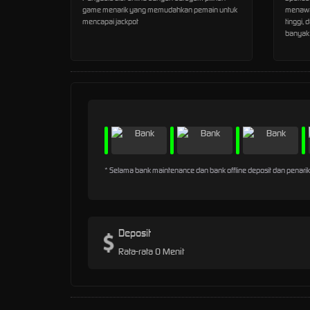
game menarik yang memudahkan pemain untuk
menawar
mencapai jackpot
tinggi,
banyak 
* Selama bank maintenance dan bank offline deposit dan penarik
Deposit
Rata-rata 0 Menit