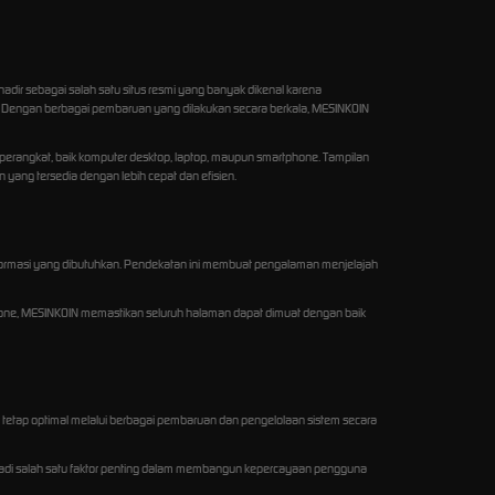
hadir sebagai salah satu situs resmi yang banyak dikenal karena
 Dengan berbagai pembaruan yang dilakukan secara berkala, MESINKOIN
perangkat, baik komputer desktop, laptop, maupun smartphone. Tampilan
yang tersedia dengan lebih cepat dan efisien.
ormasi yang dibutuhkan. Pendekatan ini membuat pengalaman menjelajah
tphone, MESINKOIN memastikan seluruh halaman dapat dimuat dengan baik
r tetap optimal melalui berbagai pembaruan dan pengelolaan sistem secara
njadi salah satu faktor penting dalam membangun kepercayaan pengguna