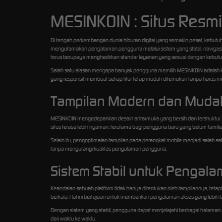
MESINKOIN : Situs Resmi
Di tengah perkembangan dunia hiburan digital yang semakin pesat, kebut
mengutamakan pengalaman pengguna melalui sistem yang stabil, navigasi
terus berupaya menghadirkan standar layanan yang sesuai dengan kebu
Salah satu alasan mengapa banyak pengguna memilih MESINKOIN adalah kem
yang responsif membuat setiap fitur tetap mudah ditemukan tanpa harus m
Tampilan Modern dan Muda
MESINKOIN mengedepankan desain antarmuka yang bersih dan terstruktur
situs terasa lebih nyaman, terutama bagi pengguna baru yang belum familiar
Selain itu, pengoptimalan tampilan pada perangkat mobile menjadi salah 
tanpa mengurangi kualitas pengalaman pengguna.
Sistem Stabil untuk Pengal
Keandalan sebuah platform tidak hanya ditentukan oleh tampilannya, tetap
berkala. Hal ini bertujuan untuk memberikan pengalaman akses yang le
Dengan sistem yang stabil, pengguna dapat menjelajahi berbagai halaman
dari waktu ke waktu.