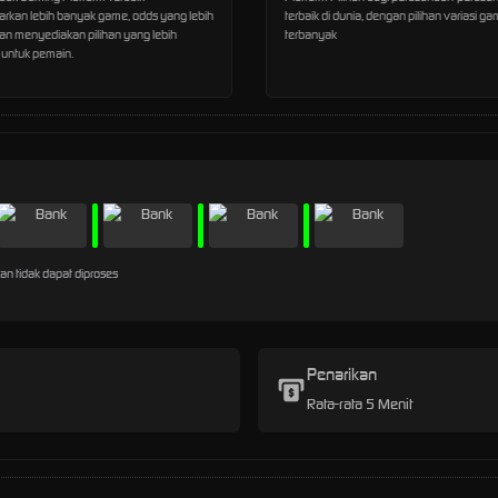
kan lebih banyak game, odds yang lebih
terbaik di dunia, dengan pilihan variasi g
 dan menyediakan pilihan yang lebih
terbanyak
untuk pemain.
an tidak dapat diproses
Penarikan
Rata-rata 5 Menit