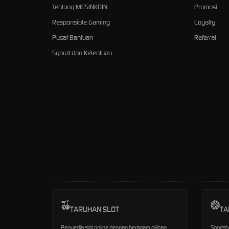
Tentang MESINKOIN
Promosi
Responsible Gaming
Loyalty
Pusat Bantuan
Referral
Syarat dan Ketentuan
TARUHAN SLOT
TA
Penyedia slot online dengan beragam pilihan
Sportsb