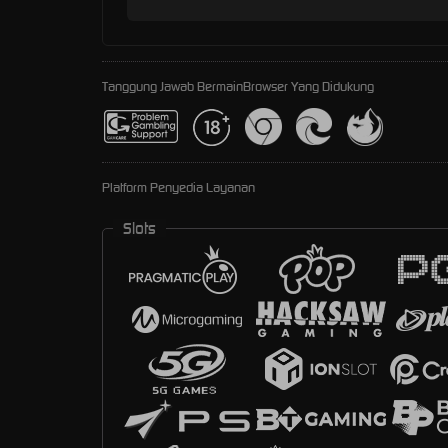
Tanggung Jawab Bermain
Browser Yang Didukung
Platform Penyedia Layanan
Slots