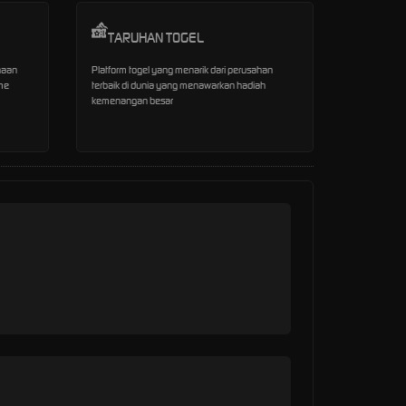
TARUHAN TOGEL
haan
Platform togel yang menarik dari perusahan
ame
terbaik di dunia yang menawarkan hadiah
kemenangan besar