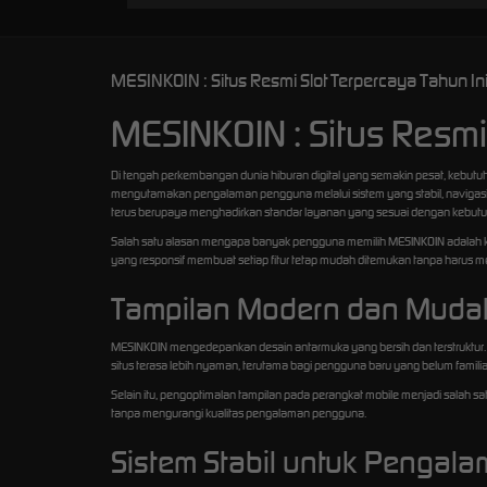
MESINKOIN : Situs Resmi Slot Terpercaya Tahun In
MESINKOIN : Situs Resmi
Di tengah perkembangan dunia hiburan digital yang semakin pesat, kebut
mengutamakan pengalaman pengguna melalui sistem yang stabil, navigasi
terus berupaya menghadirkan standar layanan yang sesuai dengan kebu
Salah satu alasan mengapa banyak pengguna memilih MESINKOIN adalah kem
yang responsif membuat setiap fitur tetap mudah ditemukan tanpa harus m
Tampilan Modern dan Muda
MESINKOIN mengedepankan desain antarmuka yang bersih dan terstruktur
situs terasa lebih nyaman, terutama bagi pengguna baru yang belum familiar
Selain itu, pengoptimalan tampilan pada perangkat mobile menjadi salah 
tanpa mengurangi kualitas pengalaman pengguna.
Sistem Stabil untuk Pengal