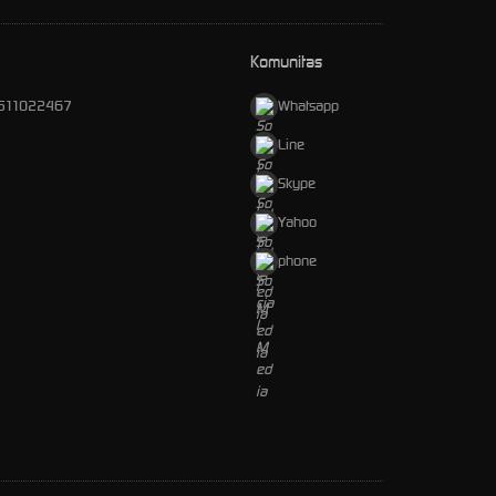
Komunitas
511022467
Whatsapp
Line
Skype
Yahoo
phone