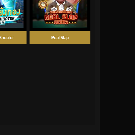
Shooter
Real Slap