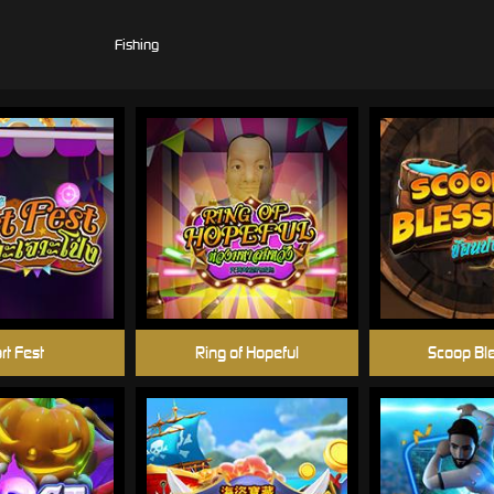
Fishing
rt Fest
Ring of Hopeful
Scoop Bl