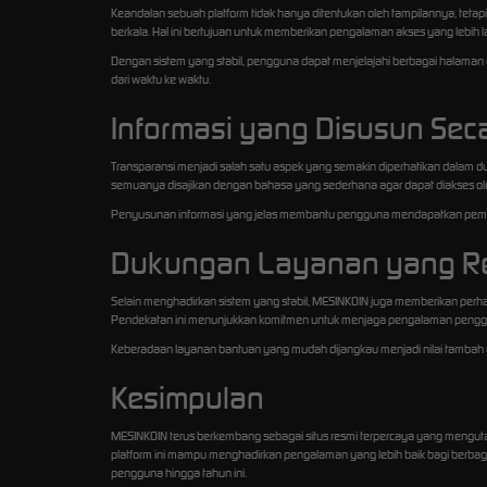
Keandalan sebuah platform tidak hanya ditentukan oleh tampilannya, tetap
berkala. Hal ini bertujuan untuk memberikan pengalaman akses yang le
Dengan sistem yang stabil, pengguna dapat menjelajahi berbagai halaman
dari waktu ke waktu.
Informasi yang Disusun Seca
Transparansi menjadi salah satu aspek yang semakin diperhatikan dalam du
semuanya disajikan dengan bahasa yang sederhana agar dapat diakses ol
Penyusunan informasi yang jelas membantu pengguna mendapatkan pemaham
Dukungan Layanan yang Re
Selain menghadirkan sistem yang stabil, MESINKOIN juga memberikan perh
Pendekatan ini menunjukkan komitmen untuk menjaga pengalaman penggun
Keberadaan layanan bantuan yang mudah dijangkau menjadi nilai tambah y
Kesimpulan
MESINKOIN terus berkembang sebagai situs resmi terpercaya yang menguta
platform ini mampu menghadirkan pengalaman yang lebih baik bagi berbag
pengguna hingga tahun ini.