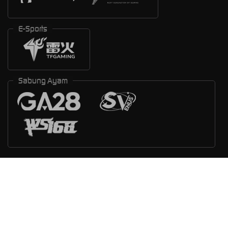
E-Sports
Sabung Ayam