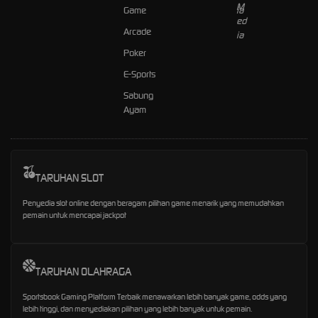
Game
Arcade
Poker
E-Sports
Sabung
Ayam
TARUHAN SLOT
Penyedia slot online dengan beragam pilihan game menarik yang memudahkan
pemain untuk mencapai jackpot
TARUHAN OLAHRAGA
Sportsbook Gaming Platform Terbaik menawarkan lebih banyak game, odds yang
lebih tinggi, dan menyediakan pilihan yang lebih banyak untuk pemain.