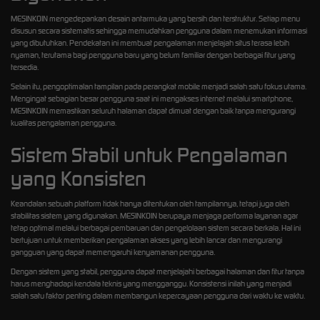
MESINKOIN mengedepankan desain antarmuka yang bersih dan terstruktur. Setiap menu
disusun secara sistematis sehingga memudahkan pengguna dalam menemukan informasi
yang dibutuhkan. Pendekatan ini membuat pengalaman menjelajah situs terasa lebih
nyaman, terutama bagi pengguna baru yang belum familiar dengan berbagai fitur yang
tersedia.
Selain itu, pengoptimalan tampilan pada perangkat mobile menjadi salah satu fokus utama.
Mengingat sebagian besar pengguna saat ini mengakses internet melalui smartphone,
MESINKOIN memastikan seluruh halaman dapat dimuat dengan baik tanpa mengurangi
kualitas pengalaman pengguna.
Sistem Stabil untuk Pengalaman
yang Konsisten
Keandalan sebuah platform tidak hanya ditentukan oleh tampilannya, tetapi juga oleh
stabilitas sistem yang digunakan. MESINKOIN berupaya menjaga performa layanan agar
tetap optimal melalui berbagai pembaruan dan pengelolaan sistem secara berkala. Hal ini
bertujuan untuk memberikan pengalaman akses yang lebih lancar dan mengurangi
gangguan yang dapat memengaruhi kenyamanan pengguna.
Dengan sistem yang stabil, pengguna dapat menjelajahi berbagai halaman dan fitur tanpa
harus menghadapi kendala teknis yang mengganggu. Konsistensi inilah yang menjadi
salah satu faktor penting dalam membangun kepercayaan pengguna dari waktu ke waktu.