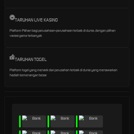
TARUHAN LIVE KASINO
Platform Pilihan bagi perusahaan-perusahaan terbaik di dunia, dengan pilihan
variasi game terbanyak
TARUHAN TOGEL
Platform togel yang menarik dari perusahan terbaik di dunia yang menawarkan
hadiah kemenangan besar