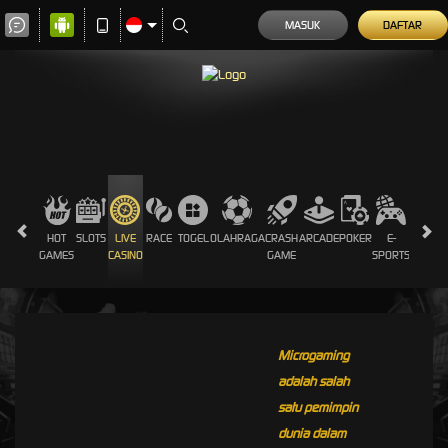
MASUK
DAFTAR
HOT
SLOTS
LIVE
RACE
TOGEL
OLAHRAGA
CRASH
ARCADE
POKER
E-
SABUN
GAMES
CASINO
GAME
SPORTS
AYAM
Microgaming
adalah salah
satu pemimpin
dunia dalam