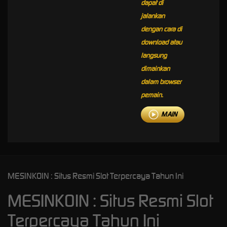
dapat di
jalankan
dengan cara di
download atau
langsung
dimainkan
dalam browser
pemain.
MAIN
MESINKOIN : Situs Resmi Slot Terpercaya Tahun Ini
MESINKOIN : Situs Resmi Slot
Terpercaya Tahun Ini