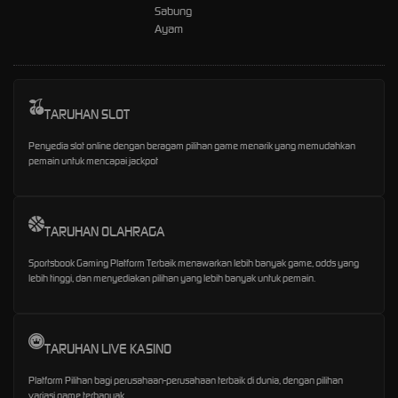
Sabung
Ayam
TARUHAN SLOT
Penyedia slot online dengan beragam pilihan game menarik yang memudahkan
pemain untuk mencapai jackpot
TARUHAN OLAHRAGA
Sportsbook Gaming Platform Terbaik menawarkan lebih banyak game, odds yang
lebih tinggi, dan menyediakan pilihan yang lebih banyak untuk pemain.
TARUHAN LIVE KASINO
Platform Pilihan bagi perusahaan-perusahaan terbaik di dunia, dengan pilihan
variasi game terbanyak