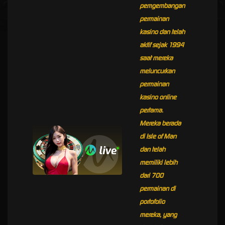
pemgembangan
permainan
kasino dan telah
aktif sejak 1994
saat mereka
meluncurkan
permainan
kasino online
pertama.
Mereka berada
di Isle of Man
dan telah
memiliki lebih
dari 700
permainan di
portofolio
mereka, yang