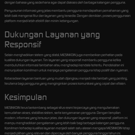
dengan bahasa yang sederhana agar dapat diakses oleh berbagai kalangan pengguna.
Penyusunan informasi yang jelas membantu pengguna mendapatkan pemahaman yang
lebih baik mengenai fitur dan layanan yang tersedia. Dengan demikian, proses penggunaan
platform menjadi lebih efektif dan minim kebingungan.
Dukungan Layanan yang
Responsif
Selain menghadirkan sistem yang stabil, MESINKOIN juga memberikan perhatian pada
kualitas dukungan layanan. Tim layanan yang responsif membantu pengguna ketika
membutuhkan informasi tambahan atau menghadapi kendala tertentu. Pendekatan ini
menunjukkan komitmen untuk menjaga pengalaman pengguna tetap positif dan nyaman.
Keberadaan layanan bantuan yang mudah dijangkau menjadi nilai tambah yang penting,
terutama bagi pengguna yang menginginkan proses komunikasi yang cepat dan efisien.
Kesimpulan
MESINKOIN terus berkembang sebagai situs resmi terpercaya yang mengutamakan
kemudahan akses, stabilitas sistem, serta kenyamanan pengguna. Dengan tampilan
modern, informasi yang tersusun jelas, dan dukungan layanan yang responsif, platform ini
mampu menghadirkan pengalaman yang lebih baik bagi berbagai kalangan pengguna.
Komitmen terhadap kualitas layanan menjadi salah satu alasan mengapa MESINKOIN tetap
menjadi pilihan yang relevan dan dipercaya oleh banyak pengguna hingga tahun ini.