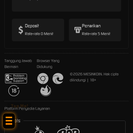
Deposit
Penarikan
Rata-rata 0 Menit
Rata-rata 5 Menit
Tanggung Jawab
Browser Yang
Bermain
Didukung
©2026 MESINKOIN. Hak cipta
dilindungi | 18+
Tap Me!
Platform Penyedia Layanan
Slots