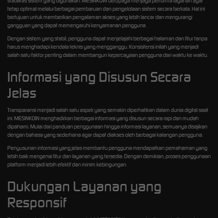
stabilitas sistem yang digunakan. MESINKOIN berupaya menjaga performa layanan agar
tetap optimal melalui berbagai pembaruan dan pengelolaan sistem secara berkala. Hal ini
bertujuan untuk memberikan pengalaman akses yang lebih lancar dan mengurangi
gangguan yang dapat memengaruhi kenyamanan pengguna.
Dengan sistem yang stabil, pengguna dapat menjelajahi berbagai halaman dan fitur tanpa
harus menghadapi kendala teknis yang mengganggu. Konsistensi inilah yang menjadi
salah satu faktor penting dalam membangun kepercayaan pengguna dari waktu ke waktu.
Informasi yang Disusun Secara
Jelas
Transparansi menjadi salah satu aspek yang semakin diperhatikan dalam dunia digital saat
ini. MESINKOIN menghadirkan berbagai informasi yang disusun secara rapi dan mudah
dipahami. Mulai dari panduan penggunaan hingga informasi layanan, semuanya disajikan
dengan bahasa yang sederhana agar dapat diakses oleh berbagai kalangan pengguna.
Penyusunan informasi yang jelas membantu pengguna mendapatkan pemahaman yang
lebih baik mengenai fitur dan layanan yang tersedia. Dengan demikian, proses penggunaan
platform menjadi lebih efektif dan minim kebingungan.
Dukungan Layanan yang
Responsif