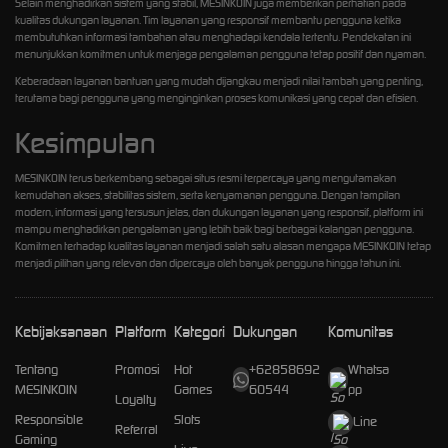
Selain menghadirkan sistem yang stabil, MESINKOIN juga memberikan perhatian pada
kualitas dukungan layanan. Tim layanan yang responsif membantu pengguna ketika
membutuhkan informasi tambahan atau menghadapi kendala tertentu. Pendekatan ini
menunjukkan komitmen untuk menjaga pengalaman pengguna tetap positif dan nyaman.
Keberadaan layanan bantuan yang mudah dijangkau menjadi nilai tambah yang penting,
terutama bagi pengguna yang menginginkan proses komunikasi yang cepat dan efisien.
Kesimpulan
MESINKOIN terus berkembang sebagai situs resmi terpercaya yang mengutamakan
kemudahan akses, stabilitas sistem, serta kenyamanan pengguna. Dengan tampilan
modern, informasi yang tersusun jelas, dan dukungan layanan yang responsif, platform ini
mampu menghadirkan pengalaman yang lebih baik bagi berbagai kalangan pengguna.
Komitmen terhadap kualitas layanan menjadi salah satu alasan mengapa MESINKOIN tetap
menjadi pilihan yang relevan dan dipercaya oleh banyak pengguna hingga tahun ini.
Kebijaksanaan
Platform
Kategori
Dukungan
Komunitas
Tentang
Promosi
Hot
+62858692
Whatsa
MESINKOIN
Games
60544
pp
Loyalty
Responsible
Slots
Line
Referral
Gaming