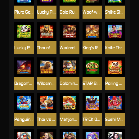
Pluto Gems
Lucky Piggy
Gold Rush Party
Woof-woof Paradise
Strike Storm
Lucky Panda
Thor of Mars
Warlord Lu Bu
King's Return
Knife Throwing Show
Dragon's Expedition
Wilderness Lion
Goldmine Blast
STAR Bingo
Rolling Panda
Penguin Smash
Thor vs Loki
Mahjong Gold 3
TRICK OR TREAT
Sushi Match