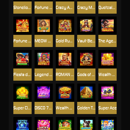
Stonelions
Fortune Toto 4D
Crazy ATM
Crazy Money Rolling
Quetzalcoatl
Fortune Horse
MEOW DYNASTY
Gold Rush Blast
Vault Beauty Thief
The Age Of Navigation
Fiesta de Mexicana
Legend of Aztec2
ROMAN WARRIOR2
Gods of Egypt
Wealth Rising 2
Super Clovers 2
DISCO 777
Wealth Rolling
Golden Temple2
Super Ace