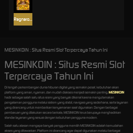
Ragnarok Odin
MESINKOIN : Situs Resmi Slot Terpercaya Tahun Ini
MESINKOIN : Situs Resmi Slot
Terpercaya Tahun Ini
Di tengah perkembangan dunia hiburan digital yang semakin pesat, kebutuhan akan
platform yang aman, nyaman, dan mudah diakses menjadi semakin penting.
MESINKOIN
hadir sebagai salah satu situs resmi yang banyak dikenal karena mengutamakan
pengalaman pengguna melalui sistem yang stabil, navigasi yang sederhana, serta layanan
yang dirancang untuk memberikan kenyamanan saat digunakan. Dengan berbagai
pembaruan yang dilakukan secara berkala, MESINKOIN terus berupaya menghadirkan
standar layanan yang sesuai dengan kebutuhan pengguna modern.
Salah satu alasan mengapa banyak pengguna memilih MESINKOIN adalah kemudahan
akses yang ditawarkan. Platform ini dirancang agar dapat digunakan melalui berbagai