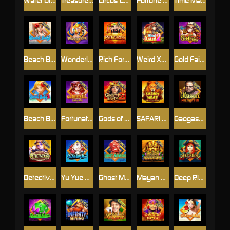
Water Dragon
Treasure Hunters
Circus-Lucky Mix
Fortune Cat
Time Machine
Beach Baby
Wonderland
Rich Fortune
Weird Xmas2
Gold Fairy 2
Beach Baby2
Fortunate Lion-Lucky Mix
Gods of Egypt2
SAFARI HEAT-MULTIPLY FUN
Gaogashou2 MULTIPLY FUN
Detective Girl
Yu Yue Long Men
Ghost Mansion
Mayan Adventure
Deep Rising