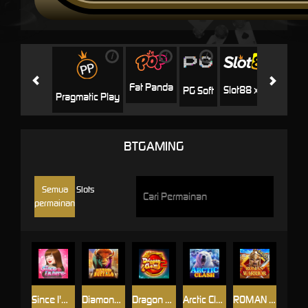
i
i
i
i
i
Facha
Fat Panda
Slot88 x PP
PG Soft
Pragmatic Play
BTGAMING
Semua
Slots
permainan
Since I'm here
Diamond buffalo
Dragon Gem2
Arctic Clash
ROMAN WARRIOR