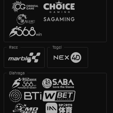
Race
Togel
Olahraga