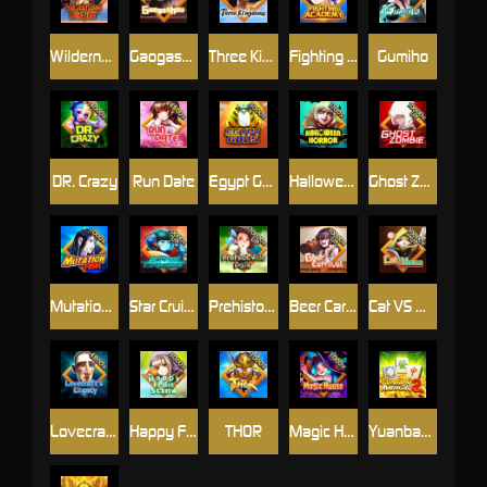
Wilderness Hunting
Gaogashou
Three Kingdoms
Fighting Academy
Gumiho
DR. Crazy
Run Date
Egypt Gods
Halloween Horror
Ghost Zombie
Mutation fish
Star Cruise
Prehistoric Park
Beer Carnival
Cat VS Mouse
Lovecraft's Legacy
Happy Fruit Stand
THOR
Magic House
Yuanbao Mahjong2