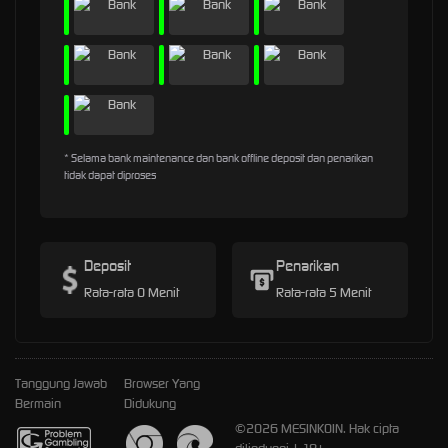
* Selama bank maintenance dan bank offline deposit dan penarikan
tidak dapat diproses
Deposit
Penarikan
Rata-rata 0 Menit
Rata-rata 5 Menit
Tanggung Jawab
Browser Yang
Bermain
Didukung
©2026 MESINKOIN. Hak cipta