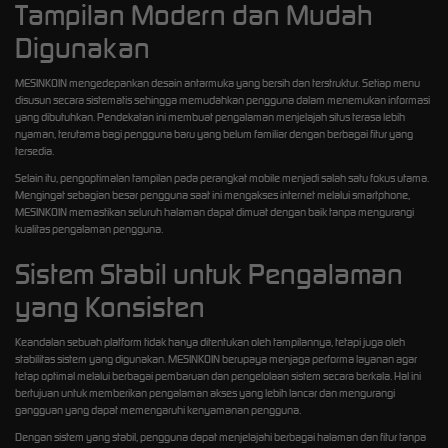
Tampilan Modern dan Mudah
Digunakan
MESINKOIN mengedepankan desain antarmuka yang bersih dan terstruktur. Setiap menu
disusun secara sistematis sehingga memudahkan pengguna dalam menemukan informasi
yang dibutuhkan. Pendekatan ini membuat pengalaman menjelajah situs terasa lebih
nyaman, terutama bagi pengguna baru yang belum familiar dengan berbagai fitur yang
tersedia.
Selain itu, pengoptimalan tampilan pada perangkat mobile menjadi salah satu fokus utama.
Mengingat sebagian besar pengguna saat ini mengakses internet melalui smartphone,
MESINKOIN memastikan seluruh halaman dapat dimuat dengan baik tanpa mengurangi
kualitas pengalaman pengguna.
Sistem Stabil untuk Pengalaman
yang Konsisten
Keandalan sebuah platform tidak hanya ditentukan oleh tampilannya, tetapi juga oleh
stabilitas sistem yang digunakan. MESINKOIN berupaya menjaga performa layanan agar
tetap optimal melalui berbagai pembaruan dan pengelolaan sistem secara berkala. Hal ini
bertujuan untuk memberikan pengalaman akses yang lebih lancar dan mengurangi
gangguan yang dapat memengaruhi kenyamanan pengguna.
Dengan sistem yang stabil, pengguna dapat menjelajahi berbagai halaman dan fitur tanpa