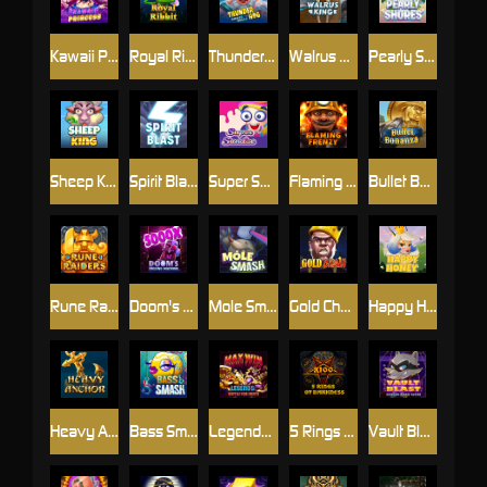
Kawaii Princess
Royal Ribbit
Thunder Hog Chaos Reels
Walrus King
Pearly Shores
Sheep King
Spirit Blast
Super Sundae
Flaming Frenzy
Bullet Bonanza
Rune Raiders
Doom's Digging Machine
Mole Smash
Gold Chain
Happy Honey
Heavy Anchor
Bass Smash
Legends: Battle for Earth
5 Rings of Darkness
Vault Blast Hold & Win