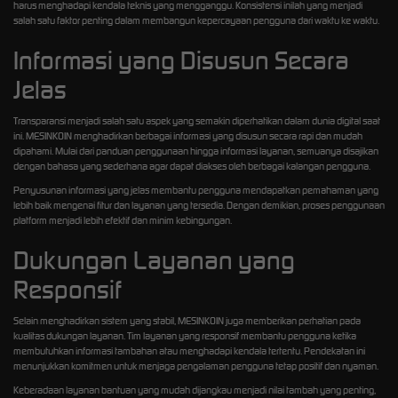
harus menghadapi kendala teknis yang mengganggu. Konsistensi inilah yang menjadi
salah satu faktor penting dalam membangun kepercayaan pengguna dari waktu ke waktu.
Informasi yang Disusun Secara
Jelas
Transparansi menjadi salah satu aspek yang semakin diperhatikan dalam dunia digital saat
ini. MESINKOIN menghadirkan berbagai informasi yang disusun secara rapi dan mudah
dipahami. Mulai dari panduan penggunaan hingga informasi layanan, semuanya disajikan
dengan bahasa yang sederhana agar dapat diakses oleh berbagai kalangan pengguna.
Penyusunan informasi yang jelas membantu pengguna mendapatkan pemahaman yang
lebih baik mengenai fitur dan layanan yang tersedia. Dengan demikian, proses penggunaan
platform menjadi lebih efektif dan minim kebingungan.
Dukungan Layanan yang
Responsif
Selain menghadirkan sistem yang stabil, MESINKOIN juga memberikan perhatian pada
kualitas dukungan layanan. Tim layanan yang responsif membantu pengguna ketika
membutuhkan informasi tambahan atau menghadapi kendala tertentu. Pendekatan ini
menunjukkan komitmen untuk menjaga pengalaman pengguna tetap positif dan nyaman.
Keberadaan layanan bantuan yang mudah dijangkau menjadi nilai tambah yang penting,