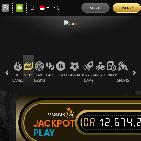
MASUK
DAFTAR
HOT
SLOTS
LIVE
RACE
TOGEL
OLAHRAGA
CRASH
ARCADE
POKER
E-
SABUN
GAMES
CASINO
GAME
SPORTS
AYAM
IDR
12,674,
JACKPOT
PLAY