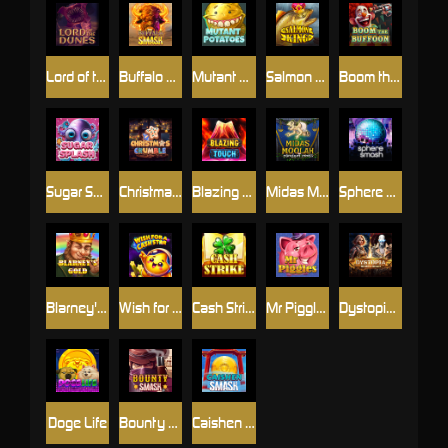
Lord of the Dunes
Buffalo Smash
Mutant Potatoes
Salmon King
Boom the Buffoon
Sugar Splash
Christmas Crumble
Blazing Touch
Midas Moolah: Random Reels
Sphere Smash
Blarney's Gold
Wish for a Cash Star
Cash Strike
Mr Piggles
Dystopia: Rebel Road
Doge Life
Bounty Smash
Caishen Smash