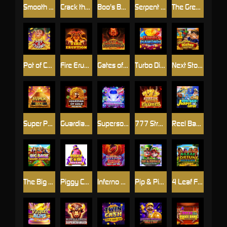
Smooth 7's Strike
Crack the Piggy Bank Express
Boo's Booty
Serpent Gold: Hold & Win
The Greed Machine
Pot of Charms
Fire Eruption
Gates of the Underworld
Turbo Diamonds: Hold & Win
Next Stop Riches Hold & Win
Super Pyramid of Gold Hold & Win
Guardian of Gold: Hold & Win
Supersonic Express: Hold & Win
777 Streak: Megacharged
Reel Bass: Jackpot Catch
The Big Bark: Golden Jackpots
Piggy Coin: Hold & Win
Inferno Rising Hold & Win
Pip & Pippa's Pots of Plenty
4 Leaf Fortune: Hold & Win