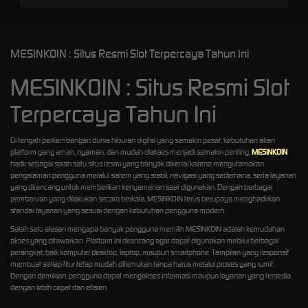
MESINKOIN : Situs Resmi Slot Terpercaya Tahun Ini
MESINKOIN : Situs Resmi Slot
Terpercaya Tahun Ini
Di tengah perkembangan dunia hiburan digital yang semakin pesat, kebutuhan akan
platform yang aman, nyaman, dan mudah diakses menjadi semakin penting.
MESINKOIN
hadir sebagai salah satu situs resmi yang banyak dikenal karena mengutamakan
pengalaman pengguna melalui sistem yang stabil, navigasi yang sederhana, serta layanan
yang dirancang untuk memberikan kenyamanan saat digunakan. Dengan berbagai
pembaruan yang dilakukan secara berkala, MESINKOIN terus berupaya menghadirkan
standar layanan yang sesuai dengan kebutuhan pengguna modern.
Salah satu alasan mengapa banyak pengguna memilih MESINKOIN adalah kemudahan
akses yang ditawarkan. Platform ini dirancang agar dapat digunakan melalui berbagai
perangkat, baik komputer desktop, laptop, maupun smartphone. Tampilan yang responsif
membuat setiap fitur tetap mudah ditemukan tanpa harus melalui proses yang rumit.
Dengan demikian, pengguna dapat mengakses informasi maupun layanan yang tersedia
dengan lebih cepat dan efisien.