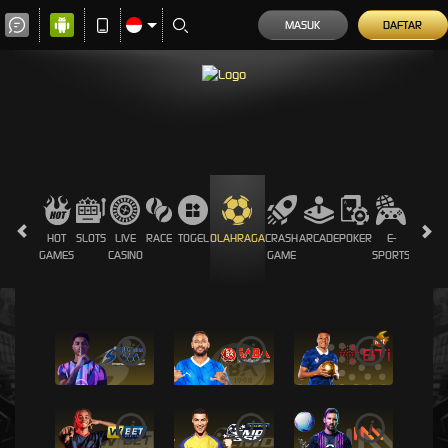
MASUK
DAFTAR
HOT
SLOTS
LIVE
RACE
TOGEL
OLAHRAGA
CRASH
ARCADE
POKER
E-
SABUN
GAMES
CASINO
GAME
SPORTS
AYAM
i
i
i
i
i
i