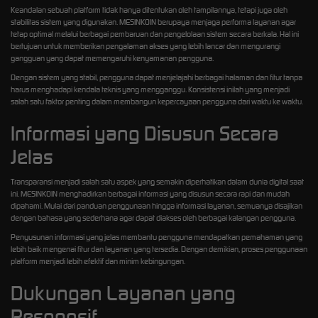
Keandalan sebuah platform tidak hanya ditentukan oleh tampilannya, tetapi juga oleh
stabilitas sistem yang digunakan. MESINKOIN berupaya menjaga performa layanan agar
tetap optimal melalui berbagai pembaruan dan pengelolaan sistem secara berkala. Hal ini
bertujuan untuk memberikan pengalaman akses yang lebih lancar dan mengurangi
gangguan yang dapat memengaruhi kenyamanan pengguna.
Dengan sistem yang stabil, pengguna dapat menjelajahi berbagai halaman dan fitur tanpa
harus menghadapi kendala teknis yang mengganggu. Konsistensi inilah yang menjadi
salah satu faktor penting dalam membangun kepercayaan pengguna dari waktu ke waktu.
Informasi yang Disusun Secara
Jelas
Transparansi menjadi salah satu aspek yang semakin diperhatikan dalam dunia digital saat
ini. MESINKOIN menghadirkan berbagai informasi yang disusun secara rapi dan mudah
dipahami. Mulai dari panduan penggunaan hingga informasi layanan, semuanya disajikan
dengan bahasa yang sederhana agar dapat diakses oleh berbagai kalangan pengguna.
Penyusunan informasi yang jelas membantu pengguna mendapatkan pemahaman yang
lebih baik mengenai fitur dan layanan yang tersedia. Dengan demikian, proses penggunaan
platform menjadi lebih efektif dan minim kebingungan.
Dukungan Layanan yang
Responsif