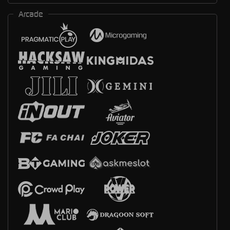
Arcade