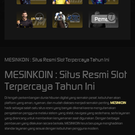
i
i
i
MESINKOIN : Situs Resmi Slot Terpercaya Tahun Ini
MESINKOIN : Situs Resmi Slot
Terpercaya Tahun Ini
Di tengah perkembangan dunia hiburan digital yang semakin pesat, kebutuhan akan
platform yang aman, nyaman, dan mudah diakses menjadi semakin penting.
MESINKOIN
hadir sebagai salah satu situs resmi yang banyak dikenal karena mengutamakan
pengalaman pengguna melalui sistem yang stabil, navigasi yang sederhana, serta layanan
yang dirancang untuk memberikan kenyamanan saat digunakan. Dengan berbagai
pembaruan yang dilakukan secara berkala, MESINKOIN terus berupaya menghadirkan
standar layanan yang sesuai dengan kebutuhan pengguna modern.