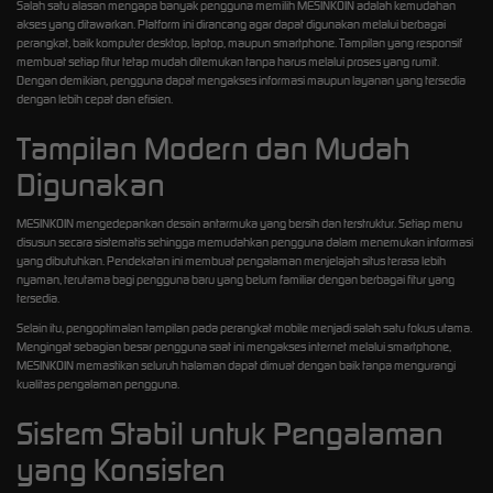
Salah satu alasan mengapa banyak pengguna memilih MESINKOIN adalah kemudahan
akses yang ditawarkan. Platform ini dirancang agar dapat digunakan melalui berbagai
perangkat, baik komputer desktop, laptop, maupun smartphone. Tampilan yang responsif
membuat setiap fitur tetap mudah ditemukan tanpa harus melalui proses yang rumit.
Dengan demikian, pengguna dapat mengakses informasi maupun layanan yang tersedia
dengan lebih cepat dan efisien.
Tampilan Modern dan Mudah
Digunakan
MESINKOIN mengedepankan desain antarmuka yang bersih dan terstruktur. Setiap menu
disusun secara sistematis sehingga memudahkan pengguna dalam menemukan informasi
yang dibutuhkan. Pendekatan ini membuat pengalaman menjelajah situs terasa lebih
nyaman, terutama bagi pengguna baru yang belum familiar dengan berbagai fitur yang
tersedia.
Selain itu, pengoptimalan tampilan pada perangkat mobile menjadi salah satu fokus utama.
Mengingat sebagian besar pengguna saat ini mengakses internet melalui smartphone,
MESINKOIN memastikan seluruh halaman dapat dimuat dengan baik tanpa mengurangi
kualitas pengalaman pengguna.
Sistem Stabil untuk Pengalaman
yang Konsisten