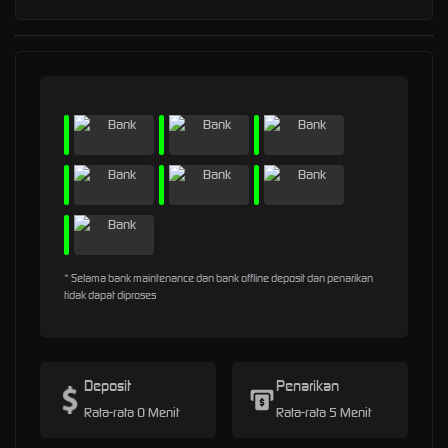
* Selama bank maintenance dan bank offline deposit dan penarikan
tidak dapat diproses
Deposit
Penarikan
Rata-rata 0 Menit
Rata-rata 5 Menit