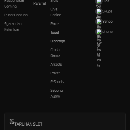
Responsible
Slots
Line
Referral
Gaming
Live
Skype
Pusat Bantuan
Casino
Yahoo
Syarat dan
Race
Ketentuan
phone
Togel
Olahraga
Crash
Game
Arcade
Poker
E-Sports
Sabung
Ayam
TARUHAN SLOT