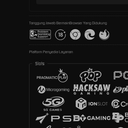
Tanggung Jawab Bermain
Browser Yang Didukung
Platform Penyedia Layanan
Slots