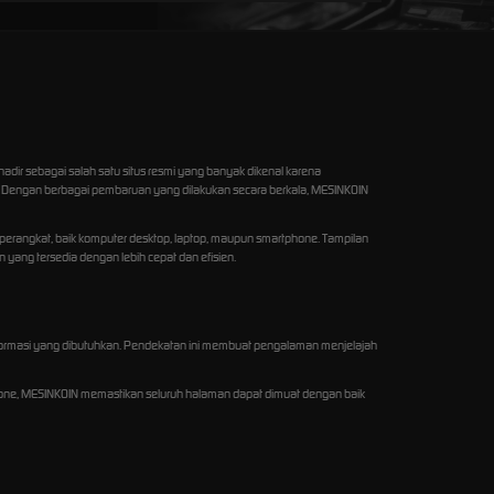
hadir sebagai salah satu situs resmi yang banyak dikenal karena
 Dengan berbagai pembaruan yang dilakukan secara berkala, MESINKOIN
perangkat, baik komputer desktop, laptop, maupun smartphone. Tampilan
yang tersedia dengan lebih cepat dan efisien.
ormasi yang dibutuhkan. Pendekatan ini membuat pengalaman menjelajah
tphone, MESINKOIN memastikan seluruh halaman dapat dimuat dengan baik