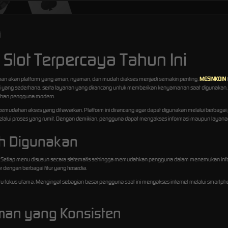
i
 Slot Terpercaya Tahun Ini
uhan akan platform yang aman, nyaman, dan mudah diakses menjadi semakin penting.
MESINKOIN
 yang sederhana, serta layanan yang dirancang untuk memberikan kenyamanan saat digunakan.
tuhan pengguna modern.
udahan akses yang ditawarkan. Platform ini dirancang agar dapat digunakan melalui berbagai 
elalui proses yang rumit. Dengan demikian, pengguna dapat mengakses informasi maupun layanan 
h Digunakan
. Setiap menu disusun secara sistematis sehingga memudahkan pengguna dalam menemukan inf
 dengan berbagai fitur yang tersedia.
satu fokus utama. Mengingat sebagian besar pengguna saat ini mengakses internet melalui smar
aman yang Konsisten