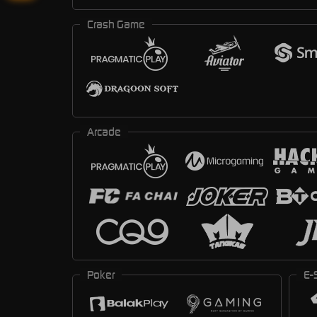
Crash Game
Arcade
Poker
E-