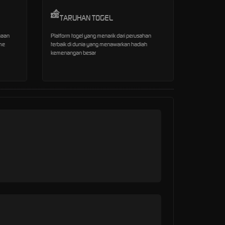
TARUHAN TOGEL
haan
Platform togel yang menarik dari perusahan
ame
terbaik di dunia yang menawarkan hadiah
kemenangan besar